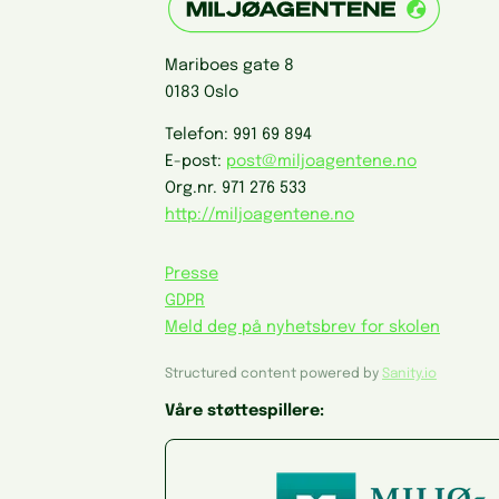
Mariboes gate 8
0183 Oslo
Telefon:
991 69 894
E-post:
post@miljoagentene.no
Org.nr.
971 276 533
http://miljoagentene.no
Presse
GDPR
Meld deg på nyhetsbrev for skolen
Structured content powered by
Sanity.io
Våre støttespillere: