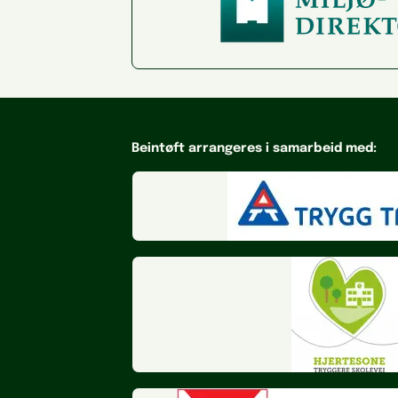
Beintøft arrangeres i samarbeid med: