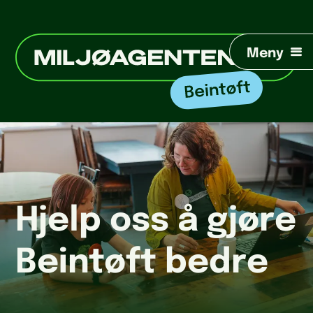
Meny
Hjelp oss å gjøre
Beintøft bedre