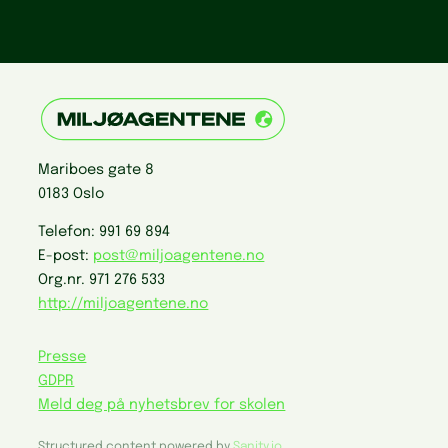
Mariboes gate 8
0183 Oslo
Telefon:
991 69 894
E-post:
post@miljoagentene.no
Org.nr.
971 276 533
http://miljoagentene.no
Presse
GDPR
Meld deg på nyhetsbrev for skolen
Structured content powered by
Sanity.io